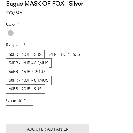
Bague MASK OF FOX - Silver-
Prix
195,00 €
Color
*
Ring size
*
50FR - 10JP - 5US
52FR - 12JP - 6US
54FR - 14JP - 6 3/4US
56FR - 16JP 7 2/4US
58FR - 18JP - 8 1/4US
60FR - 20JP - 9US
Quantité
*
AJOUTER AU PANIER