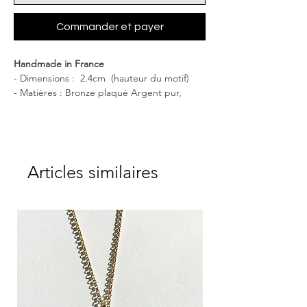
Commander et payer
Handmade in France
- Dimensions : 2.4cm (hauteur du motif)
- Matières : Bronze plaqué Argent pur,
garanti sans nickel.
- Livrée dans une boîte CULOYON.
Cette aimable bague tête FOX
est
artistique et magnifiquement sculptée et
Articles similaires
elle s'adapte confortablement à votre doigt.
Parfaite pour accompagner aussi bien un
style décontracté qu'élégant, elle sera votre
alliée au quotidien. À la fois pour sublimer
votre doigt et apporter énergie et éclat à
votre cœur.
Un merveilleux cadeau
pour toutes les
générations et les amoureux des RENARDS.