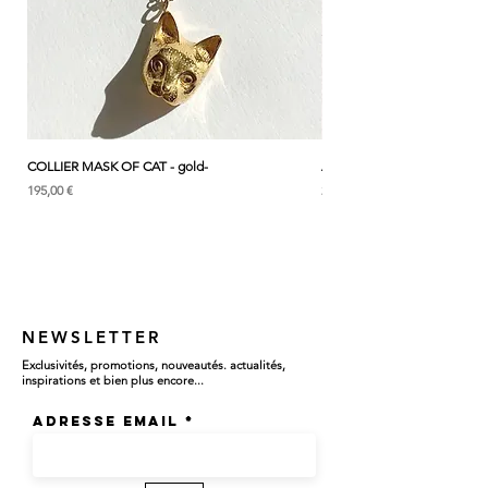
Chaque bijou CULOYON
est
soigneusement façonné à la main, pièce par
pièce, dans notre atelier en France.
-Le prix est pour une bague .
COLLIER MASK OF CAT - gold-
ANK & LOTUS BLEU - EARC
Prix
Prix
195,00 €
285,00 €
NEWSLETTER
Exclusivités, promotions, nouveautés. actualités,
inspirations et bien plus encore...
Adresse email