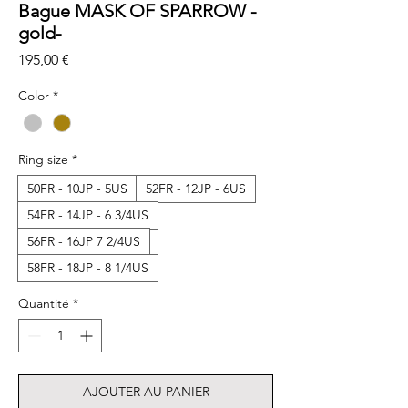
Bague MASK OF SPARROW -
gold-
Prix
195,00 €
Color
*
Ring size
*
50FR - 10JP - 5US
52FR - 12JP - 6US
54FR - 14JP - 6 3/4US
56FR - 16JP 7 2/4US
58FR - 18JP - 8 1/4US
Quantité
*
AJOUTER AU PANIER