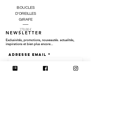
BOUCLES
D'OREILLES
GIRAFE
Prix
270,00 €
NEWSLETTER
Exclusivités, promotions, nouveautés. actualités,
inspirations et bien plus encore...
Adresse email
OK
Rejoignez-nous sur Instagram @culoyon
Partagez vos photos avec le hashtag #culoyon