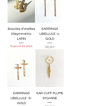
Boucles d’oreilles
EARRINGS
(A)symmetric
LIBELLULE -L-
LAPIN
GOLD
Rupture de stock
Prix
390,00 €
EARRINGS
EAR CUFF PLUME
LIBELLULE -S-
SYLVAINE
GOLD