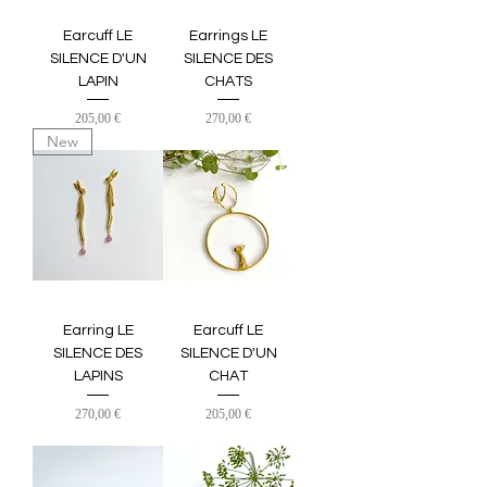
Earcuff LE
Earrings LE
SILENCE D'UN
SILENCE DES
LAPIN
CHATS
Prix
Prix
205,00 €
270,00 €
New
Earring LE
Earcuff LE
SILENCE DES
SILENCE D'UN
LAPINS
CHAT
Prix
Prix
270,00 €
205,00 €