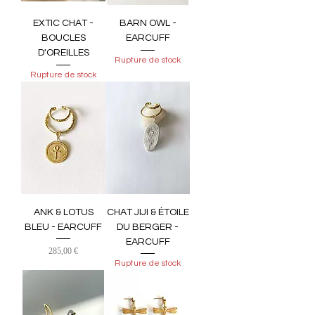
EXTIC CHAT -
BARN OWL -
BOUCLES
EARCUFF
D'OREILLES
Rupture de stock
Rupture de stock
ANK & LOTUS
CHAT JIJI & ÉTOILE
BLEU - EARCUFF
DU BERGER -
EARCUFF
Prix
285,00 €
Rupture de stock