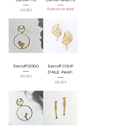
Rupture de stock
Prix
145,00 €
Earcuff DODO
Earcuff COUP
D'AILE -Pearl-
Prix
205,00 €
Prix
195,00 €