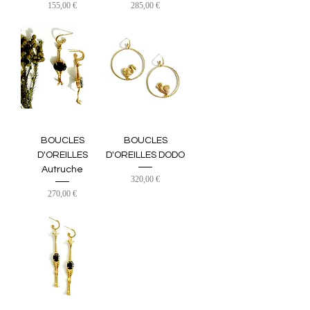
Prix
Prix
155,00 €
285,00 €
BOUCLES
BOUCLES
D'OREILLES
D'OREILLES DODO
Autruche
Prix
320,00 €
Prix
270,00 €