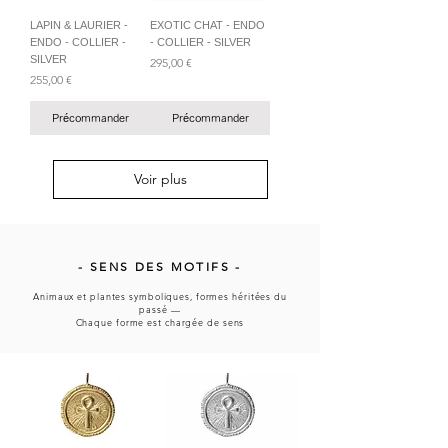
LAPIN & LAURIER -
EXOTIC CHAT - ENDO
ENDO - COLLIER -
- COLLIER - SILVER
SILVER
Prix
295,00 €
Prix
255,00 €
Précommander
Précommander
Voir plus
- SENS DES MOTIFS -
Animaux et plantes symboliques, formes héritées du
passé —
Chaque forme est chargée de sens