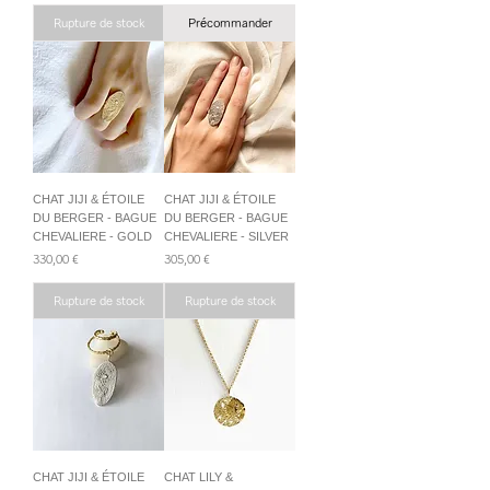
Rupture de stock
Précommander
CHAT JIJI & ÉTOILE
CHAT JIJI & ÉTOILE
DU BERGER - BAGUE
DU BERGER - BAGUE
CHEVALIERE - GOLD
CHEVALIERE - SILVER
Prix
Prix
330,00 €
305,00 €
Rupture de stock
Rupture de stock
CHAT JIJI & ÉTOILE
CHAT LILY &