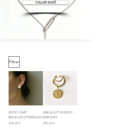
COLLIER ENDÔ
Filtrer
EXTIC CHAT -
ANK & LOTUS BLEU -
BOUCLES D'OREILLES
EARCUFF
Prix
Prix
255,00 €
285,00 €