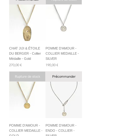
CHAT JIJI & ÉTOILE
POMME D'AMOUR -
DU BERGER - Collier
COLLIER MEDAILLE -
Médaille - Gold
SILVER
Prix
Prix
270,00 €
190,00 €
Rupture de stock
Précommander
POMME D'AMOUR -
POMME D'AMOUR -
COLLIER MEDAILLE -
ENDO - COLLIER -
GOLD
SILVER