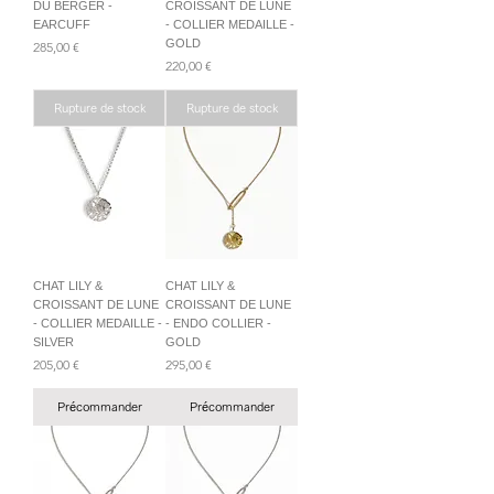
DU BERGER -
CROISSANT DE LUNE
EARCUFF
- COLLIER MEDAILLE -
GOLD
Prix
285,00 €
Prix
220,00 €
Rupture de stock
Rupture de stock
CHAT LILY &
CHAT LILY &
CROISSANT DE LUNE
CROISSANT DE LUNE
- COLLIER MEDAILLE -
- ENDO COLLIER -
SILVER
GOLD
Prix
Prix
205,00 €
295,00 €
Précommander
Précommander