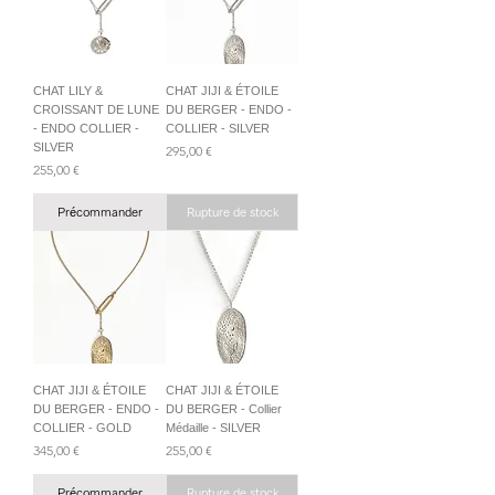
CHAT LILY &
CHAT JIJI & ÉTOILE
CROISSANT DE LUNE
DU BERGER - ENDO -
- ENDO COLLIER -
COLLIER - SILVER
SILVER
Prix
295,00 €
Prix
255,00 €
Précommander
Rupture de stock
CHAT JIJI & ÉTOILE
CHAT JIJI & ÉTOILE
DU BERGER - ENDO -
DU BERGER - Collier
COLLIER - GOLD
Médaille - SILVER
Prix
Prix
345,00 €
255,00 €
Précommander
Rupture de stock