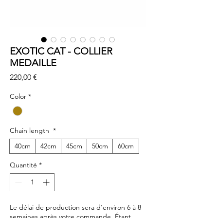
EXOTIC CAT - COLLIER
MEDAILLE
Prix
220,00 €
Color
*
Chain length
*
40cm
42cm
45cm
50cm
60cm
Quantité
*
Le délai de production sera d'environ 6 à 8
semaines après votre commande. Étant