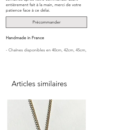
entièrement fait à la main, merci de votre
patience face à ce délai.
Précommander
Handmade in France
- Chaînes disponibles en 40cm, 42cm, 45cm,
50cm,60cm
- Dimensions de la médaille : 1.6cm
- Poids de la médaille : env. 1.8 g
- Matériel : Argent 925, Plaqué OR 22 ct
- Livrée dans une boîte CULOYON.
Articles similaires
┈┈┈┈┈┈┈┈┈┈┈┈┈┈┈┈
Une médaille gravée à la main, qui porte
une signification précieuse pour vous
accompagner comme un talisman.
┈┈┈┈┈┈┈┈┈┈┈┈┈┈┈┈
"Un adorable chat Exotic Shorthair,
à travers