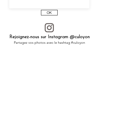
┈┈┈┈┈┈┈┈┈┈┈┈┈┈┈┈
OK
À offrir
à un être cher, ou pour les
amoureux des chats, à soi-même comme
porte-bonheur.
Rejoignez-nous sur Instagram @culoyon
┈┈┈┈┈┈┈┈┈┈┈┈┈┈┈┈
Partagez vos photos avec le hashtag #culoyon
Toutes les pièces de CULOYON
sont
réalisées une à une à la main, dans un
atelier en France.
La créatrice est membre de l’
Atelier d’Art
de France
, qui distingue les artisans pour la
qualité de leur savoir-faire.
* Le prix correspond à une médaille et une
chaîne.
* Vous pouvez choisir la longueur et le type
de la chaîne.