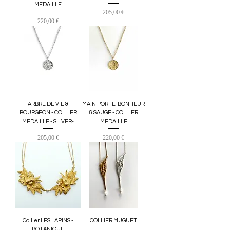
MEDAILLE
Prix
205,00 €
Prix
220,00 €
ARBRE DE VIE &
MAIN PORTE-BONHEUR
BOURGEON - COLLIER
& SAUGE - COLLIER
MEDAILLE - SILVER-
MEDAILLE
Prix
Prix
205,00 €
220,00 €
Collier LES LAPINS -
COLLIER MUGUET
BOTANIQUE