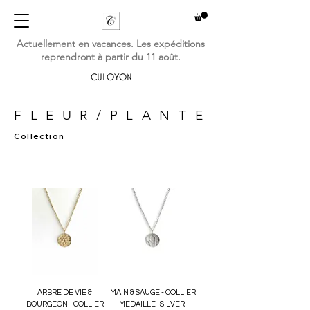
Actuellement en vacances. Les expéditions
reprendront à partir du 11 août.
CULOYON
F L E U R / P L A N T E
Collection
ARBRE DE VIE &
MAIN & SAUGE - COLLIER
BOURGEON - COLLIER
MEDAILLE -SILVER-