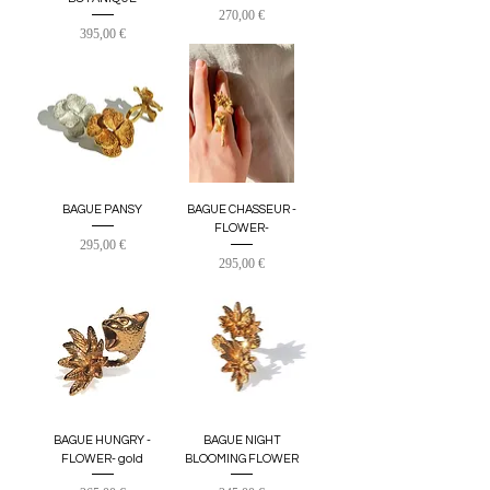
Prix
270,00 €
Prix
395,00 €
BAGUE PANSY
BAGUE CHASSEUR -
FLOWER-
Prix
295,00 €
Prix
295,00 €
BAGUE HUNGRY -
BAGUE NIGHT
FLOWER- gold
BLOOMING FLOWER