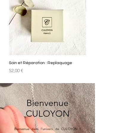
Soin et Réparation : Replaquage
Prix
52,00 €
Bienvenue
CULOYON
Bienvenue dans l'univers de CULOYON !