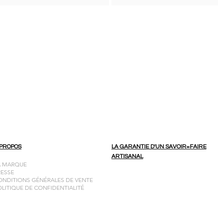
 PROPOS
LA GARANTIE D'UN SAVOIR=FAIRE
ARTISANAL
A MARQUE
RESSE
ONDITIONS GÉNÉRALES DE VENTE
OLITIQUE DE CONFIDENTIALITÉ