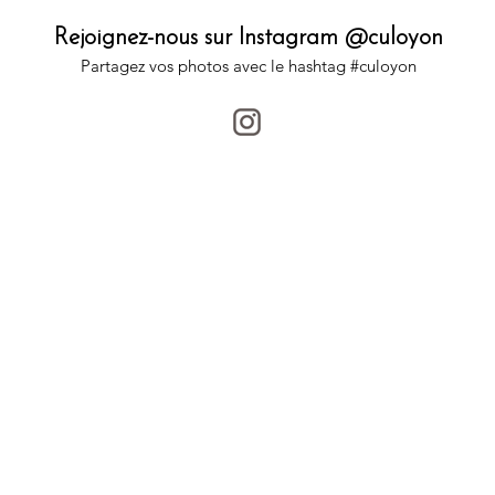
Rejoignez-nous sur Instagram @culoyon
Partagez vos photos avec le hashtag #culoyon