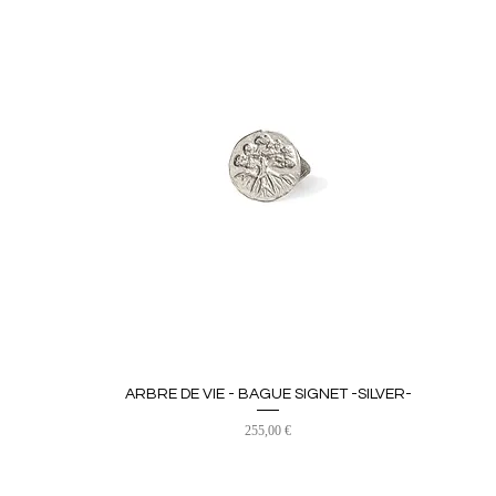
ARBRE DE VIE - BAGUE SIGNET -SILVER-
Aperçu rapide
Prix
255,00 €