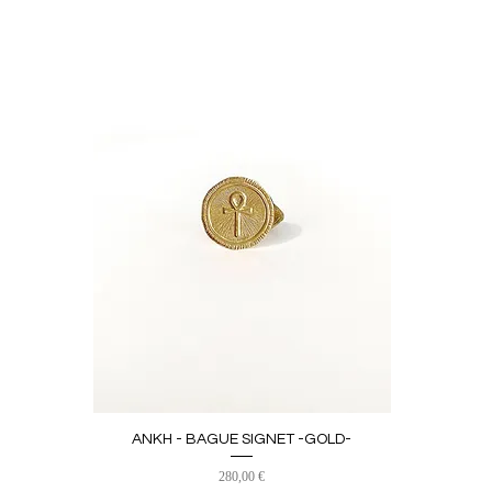
ANKH - BAGUE SIGNET -GOLD-
Aperçu rapide
Prix
280,00 €