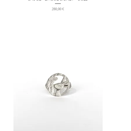
Prix
280,00 €