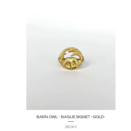
BARN OWL - BAGUE SIGNET -GOLD-
Aperçu rapide
Prix
280,00 €