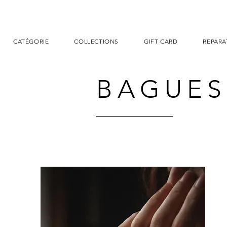
CATÉGORIE
COLLECTIONS
GIFT CARD
REPARA
BAGUES