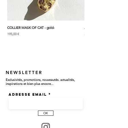
COLLIER MASK OF CAT - gold-
ANK & LOTUS BLEU - EARC
Prix
Prix
195,00 €
285,00 €
NEWSLETTER
Exclusivités, promotions, nouveautés. actualités,
inspirations et bien plus encore...
Adresse email
OK