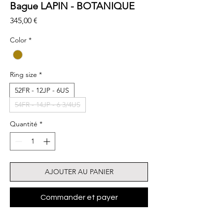
Bague LAPIN - BOTANIQUE
Prix
345,00 €
Color
*
Ring size
*
52FR - 12JP - 6US
54FR - 14JP - 6 3/4US
Quantité
*
AJOUTER AU PANIER
Commander et payer