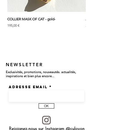
COLLIER MASK OF CAT - gold-
ANK & LOTUS BLEU - EARC
Prix
Prix
195,00 €
285,00 €
NEWSLETTER
Exclusivités, promotions, nouveautés. actualités,
inspirations et bien plus encore...
Adresse email
OK
Rejoignez-nous sur Instagram @culoyon