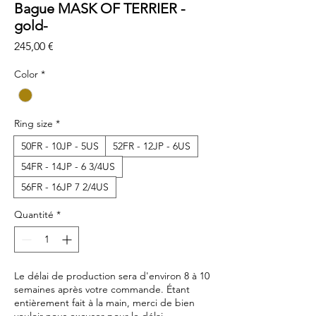
Bague MASK OF TERRIER -
gold-
Prix
245,00 €
Color
*
Ring size
*
50FR - 10JP - 5US
52FR - 12JP - 6US
54FR - 14JP - 6 3/4US
56FR - 16JP 7 2/4US
Quantité
*
Le délai de production sera d'environ 8 à 10
semaines après votre commande. Étant
entièrement fait à la main, merci de bien
vouloir nous excuser pour le délai.