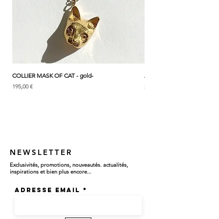
Bouledogue francais/ Chien
Chaque bijou CULOYON jewelry
est
soigneusement façonné à la main, pièce par
pièce, dans notre atelier en France.
* Le prix est pour une bague
COLLIER MASK OF CAT - gold-
ANK & LOTUS BLEU - EARC
Prix
Prix
195,00 €
285,00 €
NEWSLETTER
Exclusivités, promotions, nouveautés. actualités,
inspirations et bien plus encore...
Adresse email