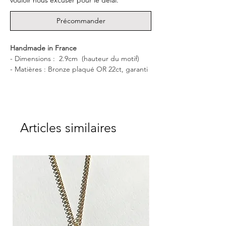
Précommander
Handmade in France
- Dimensions : 2.9cm (hauteur du motif)
- Matières : Bronze plaqué OR 22ct, garanti
sans nickel et Pearl d’eau douce
- Livrée dans une boîte CULOYON
Cette aimable bague tête Terrier
est
artistique et magnifiquement sculptée et
Articles similaires
elle s'adapte confortablement à votre doigt.
Parfaite pour accompagner aussi bien un
style décontracté qu'élégant, elle sera votre
alliée au quotidien. À la fois pour sublimer
votre doigt et apporter énergie et éclat à
votre cœur.
Un merveilleux cadeau
pour toutes les
générations et les amoureux des