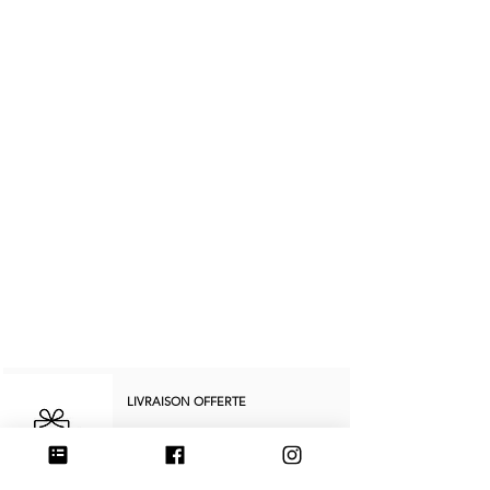
LIVRAISON OFFERTE
En France Métropolitaine
dès 250€ d’achat