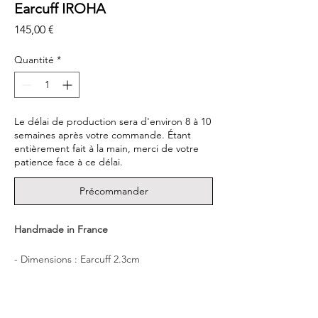
Earcuff IROHA
Prix
145,00 €
Quantité
*
Le délai de production sera d'environ 8 à 10
semaines après votre commande. Étant
entièrement fait à la main, merci de votre
patience face à ce délai.
Précommander
Handmade in France
- Dimensions : Earcuff 2.3cm
- Matériel : Laiton Plaqué OR 22ct
Cet Ear Cuff au design organique est