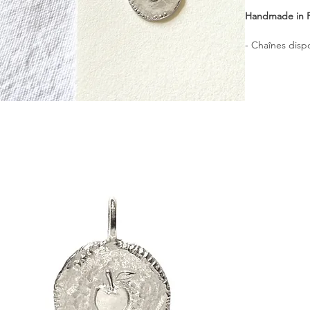
Handmade in 
- Chaînes dis
- Dimensions d
- Poids de la m
- Matériel : Ar
- Livrée dans
┈┈┈┈┈┈┈┈┈┈┈
Une médaille g
accompagner 
┈┈┈┈┈┈┈┈┈┈┈
POMME D'A
[ AMOUR ][ SA
┈┈┈┈┈┈┈┈┈┈┈
SENS :
Pomme :
Symbo
évoquant la cr