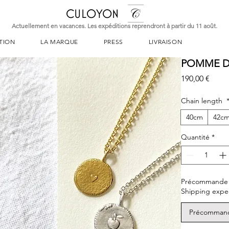
CULOYON
Actuellement en vacances. Les expéditions reprendront à partir du 11 août.
TION
LA MARQUE
PRESS
LIVRAISON
POMME D'
Prix
190,00 €
Chain length
40cm
42c
Quantité
*
Précommande – L
Shipping expe
Précomman