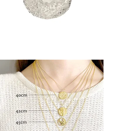
Le coeur :
Symb
l’organe qui fa
┈┈┈┈┈┈┈┈┈┈┈
Pour celles et
- sont affectue
- accordent de
sont en plein 
- veulent vivre
┈┈┈┈┈┈┈┈┈┈┈
À offrir à un 
bonheur. ┈┈┈
Toutes les piè
en France.
La créatrice e
pour la qualité 
"POMME D'AMO