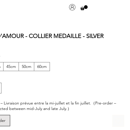
AMOUR - COLLIER MEDAILLE - SILVER
*
m
45cm
50cm
60cm
ivraison prévue entre la mi-juillet et la fin juillet.（Pre-order –
cted between mid-July and late July.）
der