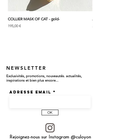
COLLIER MASK OF CAT - gold-
ANK & LOTUS BLEU - EARC
Prix
Prix
195,00 €
285,00 €
NEWSLETTER
Exclusivités, promotions, nouveautés. actualités,
inspirations et bien plus encore...
Adresse email
OK
Rejoignez-nous sur Instagram @culoyon