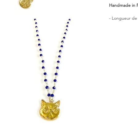
Handmade in 
- Longueur de 
- Dimensions 
- Matériel : P
Un pendentif 
charmante et u
feuilles riches
écho à une poé
chaîne ornée d
aussi pour appo
Un merveilleux
Les bijoux CUL
* Le prix est p