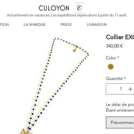
CULOYON
Actuellement en vacances. Les expéditions reprendront à partir du 11 août.
TION
LA MARQUE
PRESS
LIVRAISON
Collier E
Prix
340,00 €
Color
*
Quantité
*
Le délai de pr
Étant entièreme
Précomman