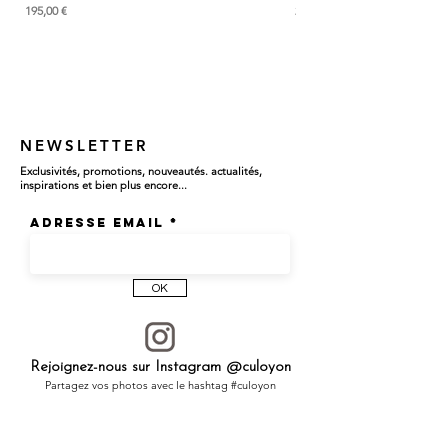
Prix
Prix
195,00 €
285,00 €
* Chaque pierre est véritable et unique.
Les couleurs et nuances peuvent varier
Le prix est pour une bague
NEWSLETTER
Exclusivités, promotions, nouveautés. actualités,
inspirations et bien plus encore...
Adresse email
OK
Rejoignez-nous sur Instagram @culoyon
Partagez vos photos avec le hashtag #culoyon