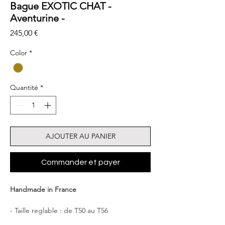
Bague EXOTIC CHAT -
Aventurine -
Prix
245,00 €
Color
*
Quantité
*
AJOUTER AU PANIER
Commander et payer
Handmade in France
- Taille reglable : de T50 au T56
- Dimensions : Chat 2.2×2.0cm