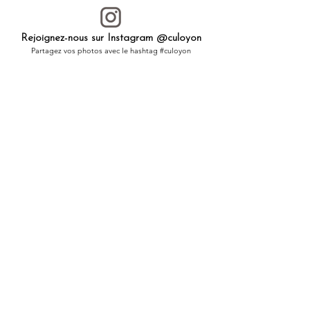
Pour celles et ceux qui…
- veulent renforcer les liens d’amitié ou de
famille,
Rejoignez-nous sur Instagram @culoyon
et chérir l’amour inconditionnel.
Partagez vos photos avec le hashtag #culoyon
- sont des femmes engagées dans la vie
sociale
désireuses de croire en elles-mêmes et de
vivre en harmonie.
- souhaitent se lancer dans un nouveau défi,
avec l’élan de l’espérance grandissante qui
accompagne leurs premiers pas.
- et pour les amoureux des chats.
┈┈┈┈┈┈┈┈┈┈┈┈┈┈┈┈
À offrir à un être cher,
à soi-même comme
porte-bonheur.
┈┈┈┈┈┈┈┈┈┈┈┈┈┈┈┈
Toutes les pièces de CULOYON
sont
réalisées une à une à la main, dans un
atelier en France.