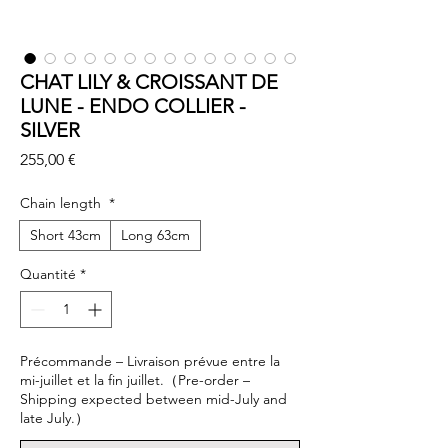
CHAT LILY & CROISSANT DE
LUNE - ENDO COLLIER -
SILVER
Prix
255,00 €
Chain length
*
Short 43cm
Long 63cm
Quantité
*
Précommande – Livraison prévue entre la
mi-juillet et la fin juillet.（Pre-order –
Shipping expected between mid-July and
late July.）